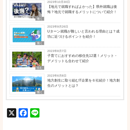
2023年10月30日
【地元で就職すればよかった】県外就職は後
悔？地元で就職するメリットについて紹介！
働く
2023年9月26日
Uターン就職が難しいと言われる理由とは？成
功に近づけるポイントを紹介！
働く
2023年8月7日
子育てにおすすめの移住先12選！メリット・
デメリットも合わせて紹介
住む
2023年6月8日
地方創生に取り組むIT企業を６社紹介！地方創
生のメリットとは？
働く
X
Facebook
Line