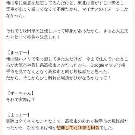
俺は常に最悪を想定してるんだけど、東北は雪がすごい降るし、
電車があまり通ってなくて不便だから、マイナスのイメージしか
なかった。
それでも秋田県民は優しいって印象があったから、きっと大丈夫
だと信じて移住を決意した！
【まっすー】
俺は軽いノリで引っ越してきたんだけど、今まで住んでいたとこ
ろが大阪市や香川県高松市とかだったから、Googleマップで横
手市を見てなんとなく高松市と同じ規模感だと思った。
だから、そこから少し離れた場所がひがなるかなって！
【ずーちゃん】
それで実際は？
【まっすー】
実際は全くそんなことなくて、高松市の外れが横手市の規模感だ
ったから、ひがなるは俺が
想像してた10倍も田舎
でした。