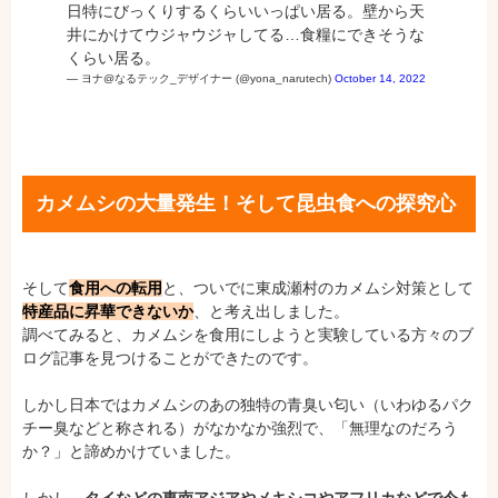
日特にびっくりするくらいいっぱい居る。壁から天
井にかけてウジャウジャしてる…食糧にできそうな
くらい居る。
— ヨナ@なるテック_デザイナー (@yona_narutech)
October 14, 2022
カメムシの大量発生！そして昆虫食への探究心
そして
食用への転用
と、ついでに東成瀬村のカメムシ対策として
特産品に昇華できないか
、と考え出しました。
調べてみると、カメムシを食用にしようと実験している方々のブ
ログ記事を見つけることができたのです。
しかし日本ではカメムシのあの独特の青臭い匂い（いわゆるパク
チー臭などと称される）がなかなか強烈で、「無理なのだろう
か？」と諦めかけていました。