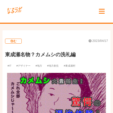
2023/04/17
住む
東成瀬名物？カメムシの洗礼編
IT
デザイナー
地方
地方創生
東成瀬村