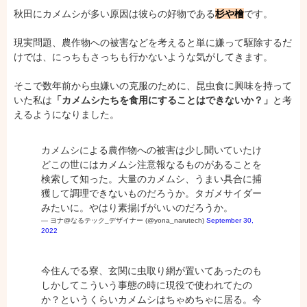
秋田にカメムシが多い原因は彼らの好物である
杉や檜
です。
現実問題、農作物への被害などを考えると単に嫌って駆除するだ
けでは、にっちもさっちも行かないような気がしてきます。
そこで数年前から虫嫌いの克服のために、昆虫食に興味を持って
いた私は
「カメムシたちを食用にすることはできないか？」
と考
えるようになりました。
カメムシによる農作物への被害は少し聞いていたけ
どこの世にはカメムシ注意報なるものがあることを
検索して知った。大量のカメムシ、うまい具合に捕
獲して調理できないものだろうか。タガメサイダー
みたいに。やはり素揚げがいいのだろうか。
— ヨナ@なるテック_デザイナー (@yona_narutech)
September 30,
2022
今住んでる寮、玄関に虫取り網が置いてあったのも
しかしてこういう事態の時に現役で使われてたの
か？というくらいカメムシはちゃめちゃに居る。今