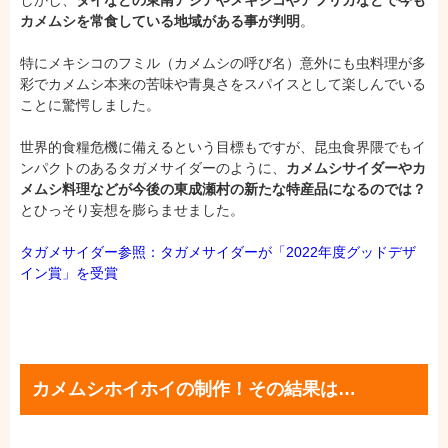
しかし、
タイなどの東南アジアやメキシコやアフリカなどで今も
カメムシを常食している地域がある事が判明
。
特にメキシコのフミル（カメムシの呼び名）意外にも虫料理が多
彩でカメムシ本来の苦味や青臭さをスパイスとして楽しんでいる
ことに驚愕しました。
世界的食糧危機に備えるという目標もですが、昆虫食界隈でもイ
ンパクトのあるタガメサイダーのように、
カメムシサイダーやカ
メムシ料理などが今後の東成瀬村の新たな特産品になるのでは？
とひっそり妄想を膨らませました。
タガメサイダー参照：タガメサイダーが「2022年度グッドデザ
イン賞」を受賞
カメムシホイホイの制作！その結果は…