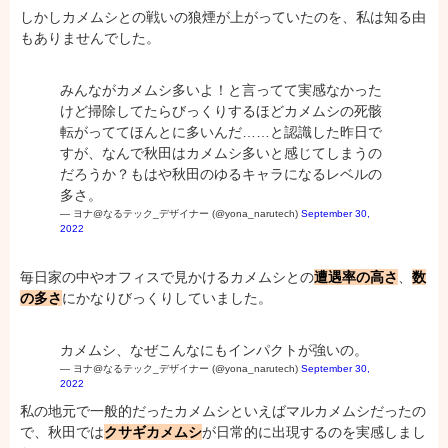
しかしカメムシとの戦いの狼煙が上がっていたのを、私は知る由
もありませんでした。
みんながカメムシ多いよ！と言ってて実感なかった
けど掃除してたらびっくりするほどカメムシの死骸
転がっててほんとに多いんだ……と認識した昨日で
すが、なんで秋田はカメムシ多いと感じてしまうの
だろうか？もはや秋田のゆるキャラになるレベルの
多さ。
— ヨナ@なるテック_デザイナー (@yona_narutech)
September 30,
2022
毎日家の中やオフィスで見かけるカメムシとの
遭遇率の高さ
、
数
の多さ
にかなりびっくりしていました。
カメムシ、なぜこんなにもインパクトが強いの。
— ヨナ@なるテック_デザイナー (@yona_narutech)
September 30,
2022
私の地元で一般的だったカメムシといえばマルカメムシだったの
で、秋田では
クサギカメムシ
が日常的に出現するのを実感しまし