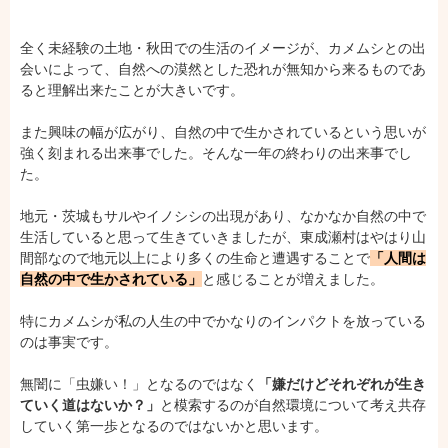
全く未経験の土地・秋田での生活のイメージが、カメムシとの出
会いによって、自然への漠然とした恐れが無知から来るものであ
ると理解出来たことが大きいです。
また興味の幅が広がり、自然の中で生かされているという思いが
強く刻まれる出来事でした。そんな一年の終わりの出来事でし
た。
地元・茨城もサルやイノシシの出現があり、なかなか自然の中で
生活していると思って生きていきましたが、東成瀬村はやはり山
間部なので地元以上により多くの生命と遭遇することで
「人間は
自然の中で生かされている」
と感じることが増えました。
特にカメムシが私の人生の中でかなりのインパクトを放っている
のは事実です。
無闇に「虫嫌い！」となるのではなく
「嫌だけどそれぞれが生き
ていく道はないか？」
と模索するのが自然環境について考え共存
していく第一歩となるのではないかと思います。