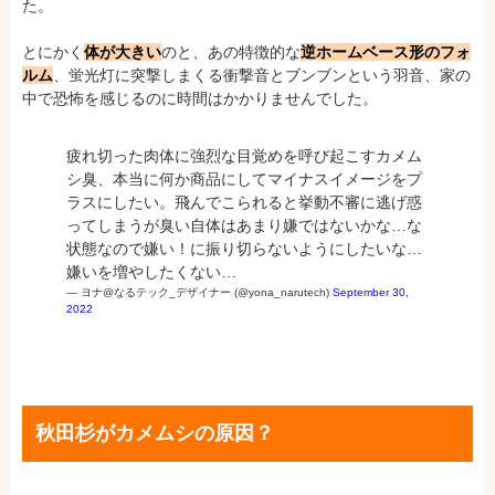
た。
とにかく
体が大きい
のと、あの特徴的な
逆ホームベース形のフォ
ルム
、蛍光灯に突撃しまくる衝撃音とブンブンという羽音、家の
中で恐怖を感じるのに時間はかかりませんでした。
疲れ切った肉体に強烈な目覚めを呼び起こすカメム
シ臭、本当に何か商品にしてマイナスイメージをプ
ラスにしたい。飛んでこられると挙動不審に逃げ惑
ってしまうが臭い自体はあまり嫌ではないかな…な
状態なので嫌い！に振り切らないようにしたいな…
嫌いを増やしたくない…
— ヨナ@なるテック_デザイナー (@yona_narutech)
September 30,
2022
秋田杉がカメムシの原因？