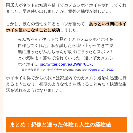
同居人がネットの知恵を借りてカメムシホイホイを制作してくれ
ました。早速使い出しましたが、意外と捕獲が難しい…。
しかし、彼らの習性を知るとコツが掴めて、
あっという間にホイ
ホイを使いこなすことに成功
しました。
みんちゃんがネットで見た！とカメムシホイホイを
自作してくれた。私が試したら這い上がってきて逆
襲に遭ったがみんちゃんが取りに行ったらスポン！
と小気味よく落ちて溺れていった…凄いぞカメムシ
ホイホイ…
pic.twitter.com/eaBWmr6CkJ
— ヨナ@なるテック_デザイナー (@yona_narutech)
October 17, 2022
ホイホイを得てからの我々は家屋内でのカメムシ退治を迅速に行
えるようになり、初期のような怯えを感じることもなく快適な生
活を送れるようになりました。
まとめ：想像と違った体験も人生の経験値