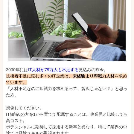
2030年には
IT人材が79万人も不足する
見込みの昨今。
技術者不足に悩む多くのIT企業は、
未経験より即戦力人材
を求め
ています。
「人材不足なのに即戦力を求めるって、贅沢じゃない？」と思っ
た方。
想像してください。
IT知識0の方を1から育てて配属することは、他業界と比較しても
高コスト。
ポテンシャルに期待して採用する新卒と異なり、特にIT業界の中
途では経験スキルが重視されます。