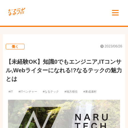
2023/06/26
働く
【未経験OK】知識0でもエンジニア,ITコンサ
ル,Webライターになれる!?なるテックの魅力
とは
IT
ITベンチャー
なるテック
地方移住
東成瀬村