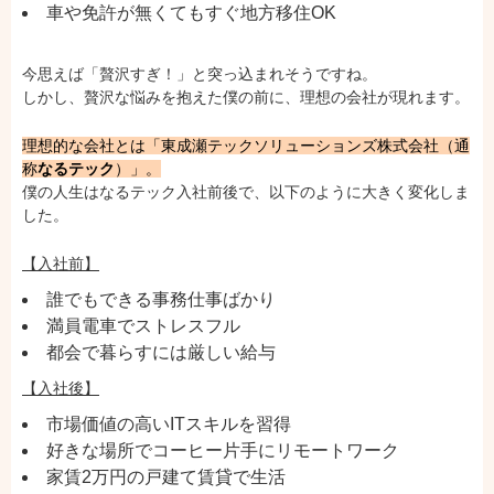
車や免許が無くてもすぐ地方移住OK
今思えば「贅沢すぎ！」と突っ込まれそうですね。
しかし、贅沢な悩みを抱えた僕の前に、理想の会社が現れます。
理想的な会社とは「東成瀬テックソリューションズ株式会社（通
称
なるテック
）」。
僕の人生はなるテック入社前後で、以下のように大きく変化しま
した。
【入社前】
誰でもできる事務仕事ばかり
満員電車でストレスフル
都会で暮らすには厳しい給与
【入社後】
市場価値の高いITスキルを習得
好きな場所でコーヒー片手にリモートワーク
家賃2万円の戸建て賃貸で生活