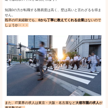
知識0の方が転職する難易度は高く、壁は高いと言わざるを得ま
せん。
既卒のIT未経験でも、
0から丁寧に教えてくれる企業
はないので
しょうか・・・
また、IT業界の求人は東京・大阪・名古屋など
大都市圏の求人
が
過半数です。