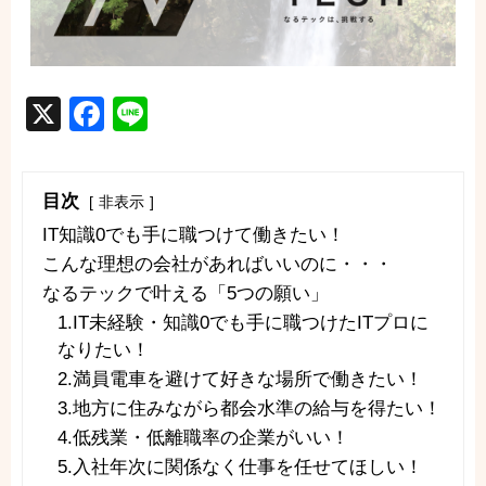
X
Facebook
Line
目次
非表示
IT知識0でも手に職つけて働きたい！
こんな理想の会社があればいいのに・・・
なるテックで叶える「5つの願い」
1.IT未経験・知識0でも手に職つけたITプロに
なりたい！
2.満員電車を避けて好きな場所で働きたい！
3.地方に住みながら都会水準の給与を得たい！
4.低残業・低離職率の企業がいい！
5.入社年次に関係なく仕事を任せてほしい！