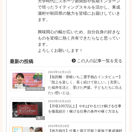
大学時代にスポーツ新聞部や長期インターン
で培ったライティングスキルを活かし、東成
瀬村や秋田県の魅力を皆様にお届けしていき
ます。
興味関心の幅が広いため、自分自身の好きな
ものを皆様に熱く共有できたらなと思ってい
ます。
よろしくお願いします！
この人の記事一覧を見る
最新の投稿
2023年12月11日
【短距離・壹岐いちこ選手独占インタビュー】
「陸上を楽しく、長く続けて欲しい」| 充実し
た福井生活と、受けた声援。子どもたちに伝え
INTERVIEW
たい想いとは。
2023年10月24日
【月収100万以上】やればやるだけ稼げる仕事
を徹底紹介！稼げる仕事の条件や稼ぐ方法も
働く
2023年9月19日
【地方移住】仕事と両立可能？家族で東成瀬村