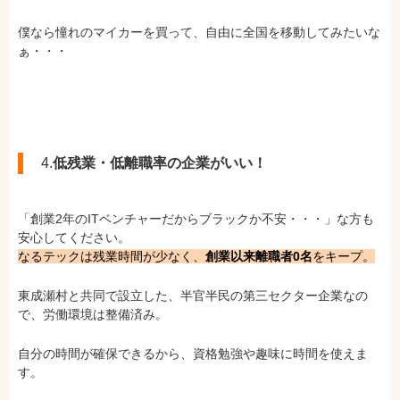
僕なら憧れのマイカーを買って、自由に全国を移動してみたいな
ぁ・・・
4.
低残業・低離職率の企業がいい！
「創業2年のITベンチャーだからブラックか不安・・・」な方も
安心してください。
なるテックは残業時間が少なく、
創業以来離職者0名
をキープ。
東成瀬村と共同で設立した、半官半民の第三セクター企業なの
で、労働環境は整備済み。
自分の時間が確保できるから、資格勉強や趣味に時間を使えま
す。