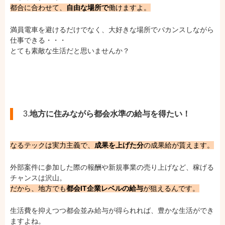
都合に合わせて、
自由な場所で
働けますよ。
満員電車を避けるだけでなく、大好きな場所でバカンスしながら
仕事できる・・・
とても素敵な生活だと思いませんか？
3.
地方に住みながら都会水準の給与を得たい！
なるテックは実力主義で、
成果を上げた分
の成果給が貰えます。
外部案件に参加した際の報酬や新規事業の売り上げなど、稼げる
チャンスは沢山。
だから、地方でも
都会IT企業レベルの給与
が狙えるんです。
生活費を抑えつつ都会並み給与が得られれば、豊かな生活ができ
ますよね。