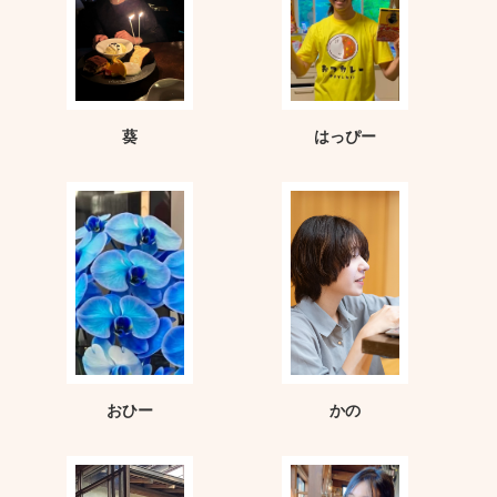
葵
はっぴー
おひー
かの