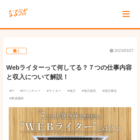
2023/03/27
働く
Webライターって何してる？７つの仕事内容
と収入について解説！
IT
ITベンチャー
ライター
地方
地方創生
地方移住
東成瀬村