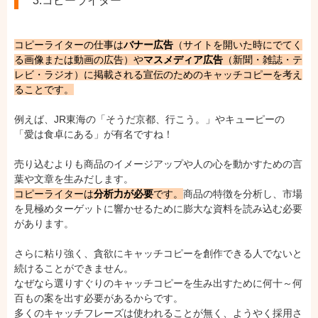
3.コピーライター
コピーライターの仕事は
バナー広告
（サイトを開いた時にでてく
る画像または動画の広告）や
マスメディア広告
（新聞・雑誌・テ
レビ・ラジオ）に掲載される宣伝のためのキャッチコピーを考え
ることです。
例えば、JR東海の「そうだ京都、行こう。」やキューピーの
「愛は食卓にある」が有名ですね！
売り込むよりも商品のイメージアップや人の心を動かすための言
葉や文章を生みだします。
コピーライターは
分析力が必要
です。
商品の特徴を分析し、市場
を見極めターゲットに響かせるために膨大な資料を読み込む必要
があります。
さらに粘り強く、貪欲にキャッチコピーを創作できる人でないと
続けることができません。
なぜなら選りすぐりのキャッチコピーを生み出すために何十～何
百もの案を出す必要があるからです。
多くのキャッチフレーズは使われることが無く、ようやく採用さ