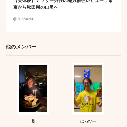
【実体験】アラサー男性の地方移住レビュー！東
京から秋田県の山奥へ
2023/02/01
他のメンバー
葵
はっぴー