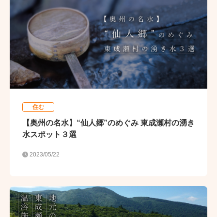
住む
【奥州の名水】“仙人郷”のめぐみ 東成瀬村の湧き
水スポット３選
2023/05/22