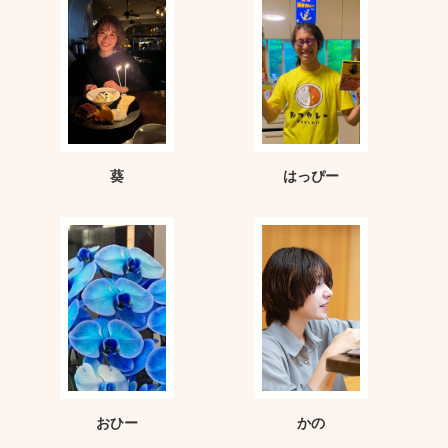
葵
はっぴー
おひー
かの