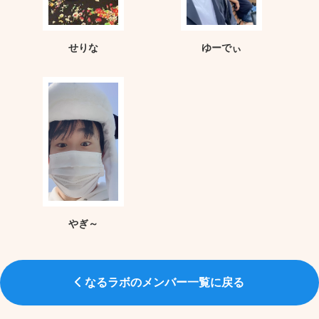
せりな
ゆーでぃ
やぎ～
なるラボのメンバー一覧に戻る