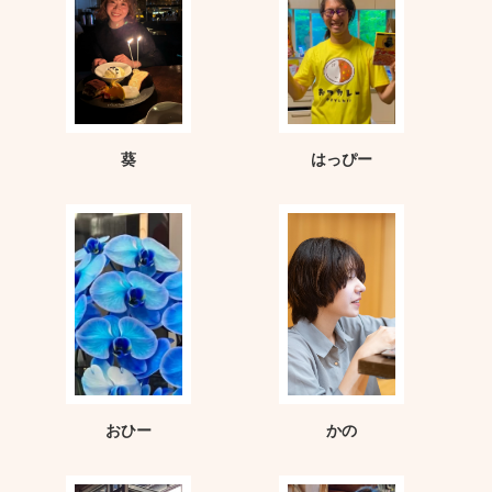
葵
はっぴー
おひー
かの